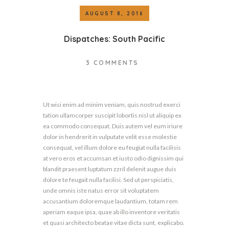
AUGUST 8, 2016
Dispatches: South Pacific
3
COMMENTS
Ut wisi enim ad minim veniam, quis nostrud exerci
tation ullamcorper suscipit lobortis nisl ut aliquip ex
ea commodo consequat. Duis autem vel eum iriure
dolor in hendrerit in vulputate velit esse molestie
consequat, vel illum dolore eu feugiat nulla facilisis
at vero eros et accumsan et iusto odio dignissim qui
blandit praesent luptatum zzril delenit augue duis
dolore te feugait nulla facilisi. Sed ut perspiciatis,
unde omnis iste natus error sit voluptatem
accusantium doloremque laudantium, totam rem
aperiam eaque ipsa, quae ab illo inventore veritatis
et quasi architecto beatae vitae dicta sunt, explicabo.