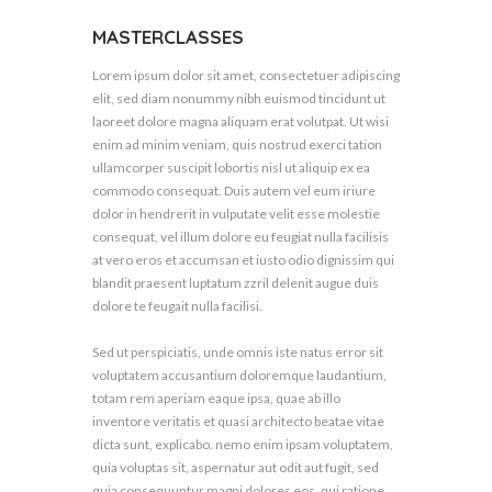
MASTERCLASSES
Lorem ipsum dolor sit amet, consectetuer adipiscing
elit, sed diam nonummy nibh euismod tincidunt ut
laoreet dolore magna aliquam erat volutpat. Ut wisi
enim ad minim veniam, quis nostrud exerci tation
ullamcorper suscipit lobortis nisl ut aliquip ex ea
commodo consequat. Duis autem vel eum iriure
dolor in hendrerit in vulputate velit esse molestie
consequat, vel illum dolore eu feugiat nulla facilisis
at vero eros et accumsan et iusto odio dignissim qui
blandit praesent luptatum zzril delenit augue duis
dolore te feugait nulla facilisi.
Sed ut perspiciatis, unde omnis iste natus error sit
voluptatem accusantium doloremque laudantium,
totam rem aperiam eaque ipsa, quae ab illo
inventore veritatis et quasi architecto beatae vitae
dicta sunt, explicabo. nemo enim ipsam voluptatem,
quia voluptas sit, aspernatur aut odit aut fugit, sed
quia consequuntur magni dolores eos, qui ratione