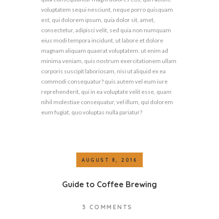
voluptatem sequi nesciunt, neque porro quisquam
est, qui dolorem ipsum, quia dolor sit, amet,
consectetur, adipisci velit, sed quia non numquam
eius modi tempora incidunt, ut labore et dolore
magnam aliquam quaerat voluptatem. ut enim ad
minima veniam, quis nostrum exercitationem ullam
corporis suscipit laboriosam, nisi ut aliquid ex ea
commodi consequatur? quis autem vel eum iure
reprehenderit, qui in ea voluptate velit esse, quam
nihil molestiae consequatur, vel illum, qui dolorem
eum fugiat, quo voluptas nulla pariatur?
AUGUST 8, 2016
Guide to Coffee Brewing
3
COMMENTS